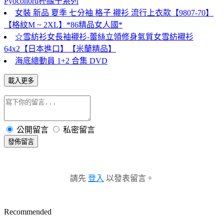
Pyoconoru杯緣子系列
女裝 新品 夏季 七分袖 格子 襯衫 流行上衣款【9807-70】
【格紋M ~ 2XL】*86精品女人國*
☆雪紡衫女長袖襯衫-蕾絲立領修身氣質女雪紡襯衫
64x2【日本進口】【米蘭精品】
海底總動員 1+2 合集 DVD
載入更多
公開留言
私密留言
發佈留言
請先
登入
以發表留言。
Recommended